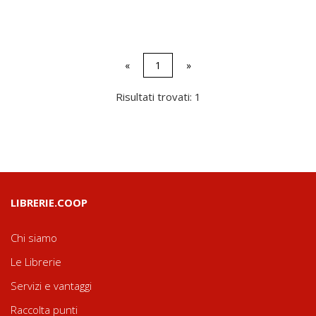
«
1
»
Risultati trovati: 1
LIBRERIE.COOP
Chi siamo
Le Librerie
Servizi e vantaggi
Raccolta punti