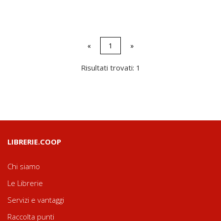
«
1
»
Risultati trovati: 1
LIBRERIE.COOP
Chi siamo
Le Librerie
Servizi e vantaggi
Raccolta punti