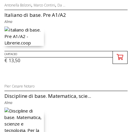
,
,
Antonella Bolzoni
Marco Contini
Da ...
Italiano di base. Pre A1/A2
Alma
CARTACEO
€ 13,50
Pier Cesare Notaro
Discipline di base. Matematica, scie...
Alma