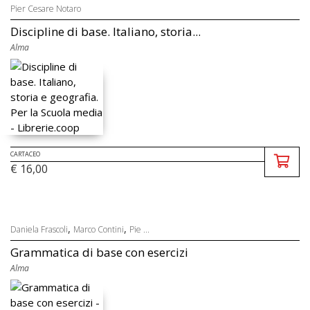
Pier Cesare Notaro
Discipline di base. Italiano, storia...
Alma
CARTACEO
€ 16,00
,
,
Daniela Frascoli
Marco Contini
Pie ...
Grammatica di base con esercizi
Alma