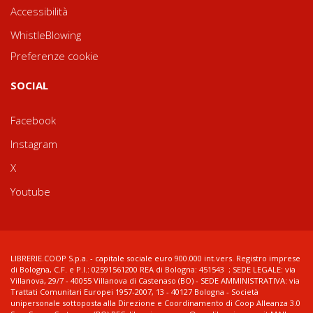
Accessibilità
WhistleBlowing
Preferenze cookie
SOCIAL
Facebook
Instagram
X
Youtube
LIBRERIE.COOP S.p.a. - capitale sociale euro 900.000 int.vers. Registro imprese
di Bologna, C.F. e P.I.: 02591561200 REA di Bologna: 451543 ; SEDE LEGALE: via
Villanova, 29/7 - 40055 Villanova di Castenaso (BO) - SEDE AMMINISTRATIVA: via
Trattati Comunitari Europei 1957-2007, 13 - 40127 Bologna - Società
unipersonale sottoposta alla Direzione e Coordinamento di Coop Alleanza 3.0