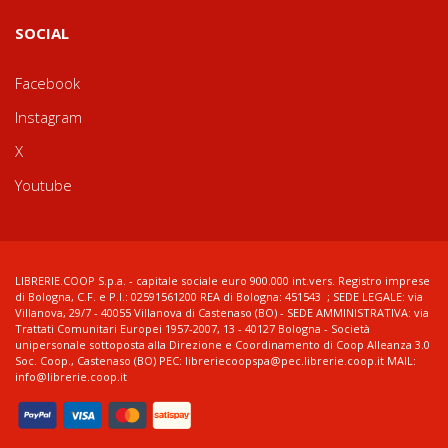
SOCIAL
Facebook
Instagram
X
Youtube
LIBRERIE.COOP S.p.a. - capitale sociale euro 900.000 int.vers. Registro imprese
di Bologna, C.F. e P.I.: 02591561200 REA di Bologna: 451543 ; SEDE LEGALE: via
Villanova, 29/7 - 40055 Villanova di Castenaso (BO) - SEDE AMMINISTRATIVA: via
Trattati Comunitari Europei 1957-2007, 13 - 40127 Bologna - Società
unipersonale sottoposta alla Direzione e Coordinamento di Coop Alleanza 3.0
Soc. Coop., Castenaso (BO) PEC: libreriecoopspa@pec.librerie.coop.it MAIL:
info@librerie.coop.it