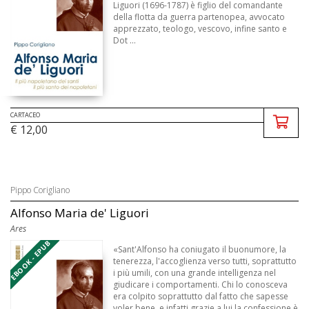
Liguori (1696-1787) è figlio del comandante
della flotta da guerra partenopea, avvocato
apprezzato, teologo, vescovo, infine santo e
Dot ...
CARTACEO
€ 12,00
Pippo Corigliano
Alfonso Maria de' Liguori
Ares
EBOOK - EPUB
«Sant'Alfonso ha coniugato il buonumore, la
tenerezza, l'accoglienza verso tutti, soprattutto
i più umili, con una grande intelligenza nel
giudicare i comportamenti. Chi lo conosceva
era colpito soprattutto dal fatto che sapesse
voler bene, e infatti grazie a lui la confessione è