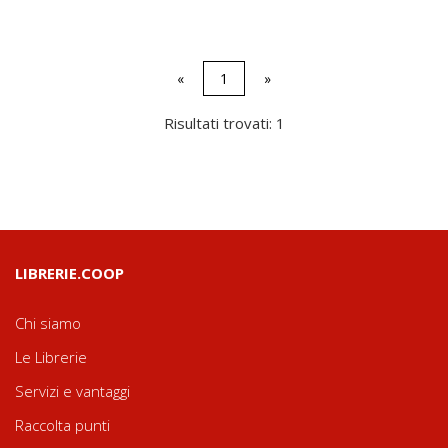
«
1
»
Risultati trovati: 1
LIBRERIE.COOP
Chi siamo
Le Librerie
Servizi e vantaggi
Raccolta punti