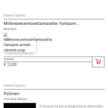
Roberto Saporito
Millenovecentosettantasette. Fantasm...
Besa muci
CARTACEO
€ 12,00
Roberto Saporito
Polimeri
Cose Note Edizioni
Il romanzo ha per protagonista un attore italo-