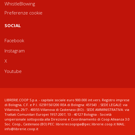
WhistleBlowing
Preferenze cookie
SOCIAL
Facebook
Instagram
X
Youtube
LIBRERIE.COOP S.p.a. - capitale sociale euro 900.000 int.vers. Registro imprese
di Bologna, C.F. e P.I.: 02591561200 REA di Bologna: 451543 ; SEDE LEGALE: via
Villanova, 29/7 - 40055 Villanova di Castenaso (BO) - SEDE AMMINISTRATIVA: via
Trattati Comunitari Europei 1957-2007, 13 - 40127 Bologna - Società
unipersonale sottoposta alla Direzione e Coordinamento di Coop Alleanza 3.0
Soc. Coop., Castenaso (BO) PEC: libreriecoopspa@pec.librerie.coop.it MAIL:
info@librerie.coop.it