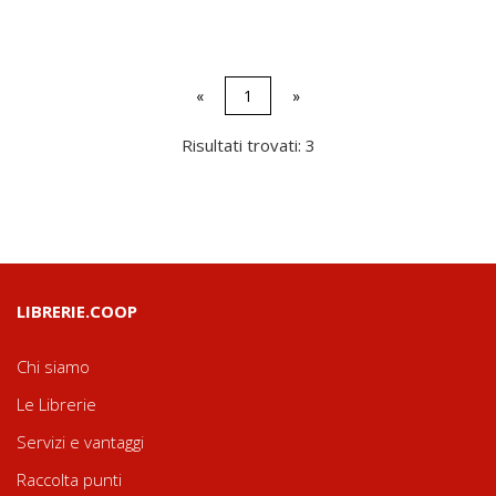
«
1
»
Risultati trovati: 3
LIBRERIE.COOP
Chi siamo
Le Librerie
Servizi e vantaggi
Raccolta punti