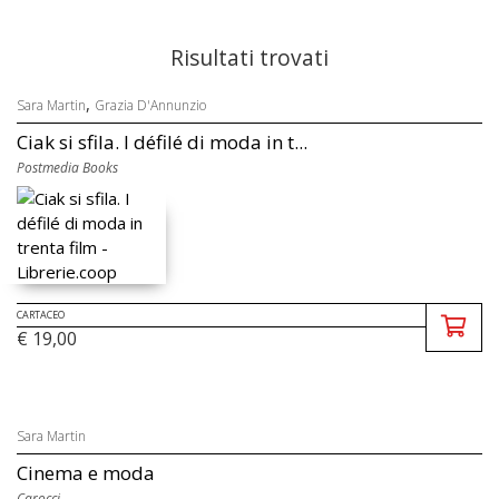
Risultati trovati
,
Sara Martin
Grazia D'Annunzio
Ciak si sfila. I défilé di moda in t...
Postmedia Books
CARTACEO
€ 19,00
Sara Martin
Cinema e moda
Carocci