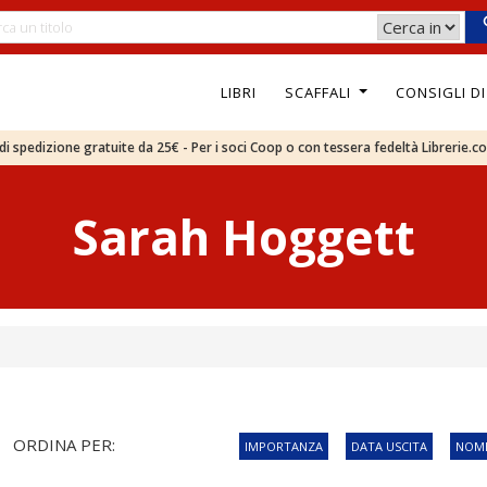
LIBRI
SCAFFALI
CONSIGLI D
e di spedizione gratuite da 25€ - Per i soci Coop o con tessera fedeltà Librerie.c
Sarah Hoggett
ORDINA PER:
IMPORTANZA
DATA USCITA
NOME