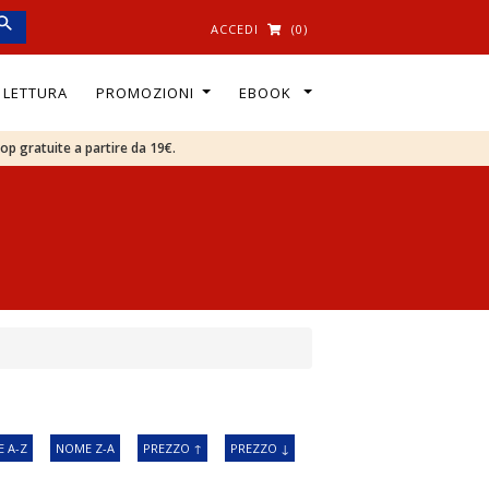
ACCEDI
(0)
I LETTURA
PROMOZIONI
EBOOK
oop gratuite a partire da 19€.
 A-Z
NOME Z-A
PREZZO ↑
PREZZO ↓