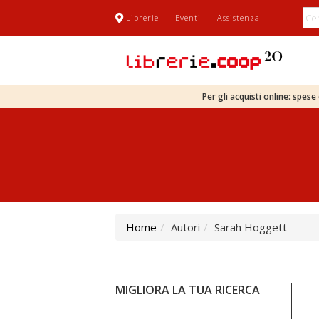
|
|
Librerie
Eventi
Assistenza
Per gli acquisti online: spes
Home
Autori
Sarah Hoggett
MIGLIORA LA TUA RICERCA