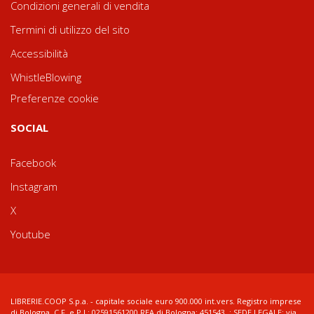
Condizioni generali di vendita
Termini di utilizzo del sito
Accessibilità
WhistleBlowing
Preferenze cookie
SOCIAL
Facebook
Instagram
X
Youtube
LIBRERIE.COOP S.p.a. - capitale sociale euro 900.000 int.vers. Registro imprese
di Bologna, C.F. e P.I.: 02591561200 REA di Bologna: 451543 ; SEDE LEGALE: via