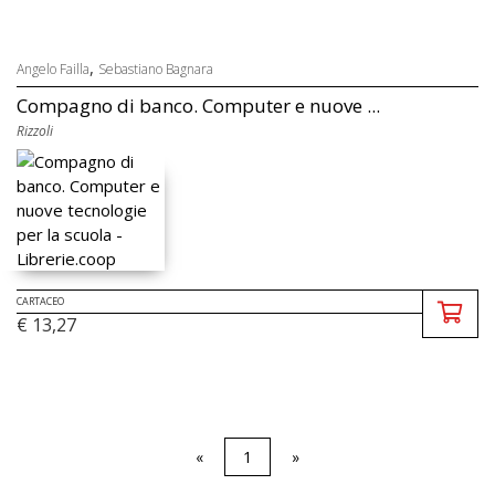
,
Angelo Failla
Sebastiano Bagnara
Compagno di banco. Computer e nuove ...
Rizzoli
CARTACEO
€ 13,27
«
1
»