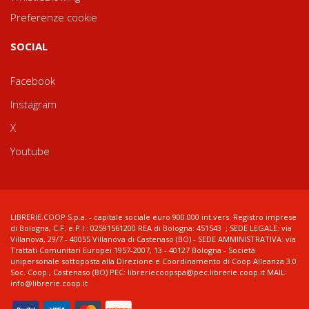
Preferenze cookie
SOCIAL
Facebook
Instagram
X
Youtube
LIBRERIE.COOP S.p.a. - capitale sociale euro 900.000 int.vers. Registro imprese
di Bologna, C.F. e P.I.: 02591561200 REA di Bologna: 451543 ; SEDE LEGALE: via
Villanova, 29/7 - 40055 Villanova di Castenaso (BO) - SEDE AMMINISTRATIVA: via
Trattati Comunitari Europei 1957-2007, 13 - 40127 Bologna - Società
unipersonale sottoposta alla Direzione e Coordinamento di Coop Alleanza 3.0
Soc. Coop., Castenaso (BO) PEC: libreriecoopspa@pec.librerie.coop.it MAIL:
info@librerie.coop.it