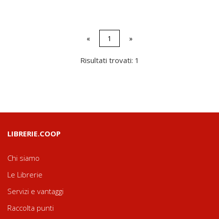
«
1
»
Risultati trovati: 1
LIBRERIE.COOP
Chi siamo
Le Librerie
Servizi e vantaggi
Raccolta punti