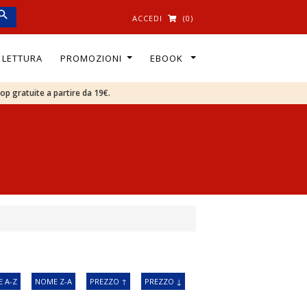
ACCEDI
(0)
I LETTURA
PROMOZIONI
EBOOK
oop gratuite a partire da 19€.
 A-Z
NOME Z-A
PREZZO ↑
PREZZO ↓