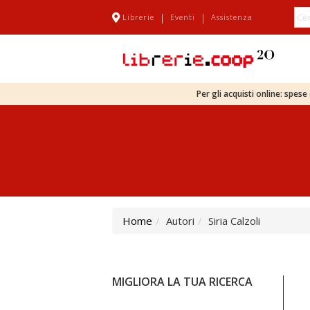
|
|
Librerie
Eventi
Assistenza
Per gli acquisti online: spes
Home
Autori
Siria Calzoli
MIGLIORA LA TUA RICERCA