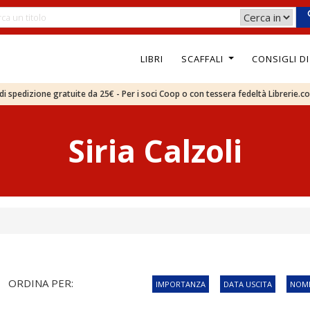
LIBRI
SCAFFALI
CONSIGLI D
e di spedizione gratuite da 25€ - Per i soci Coop o con tessera fedeltà Librerie.c
Siria Calzoli
ORDINA PER:
IMPORTANZA
DATA USCITA
NOME