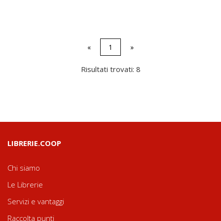
«
1
»
Risultati trovati: 8
LIBRERIE.COOP
Chi siamo
Le Librerie
Servizi e vantaggi
Raccolta punti