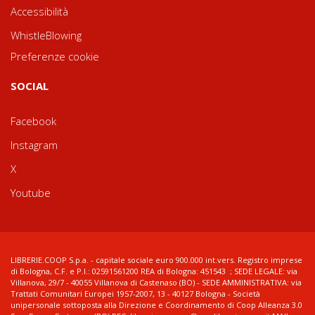
Accessibilità
WhistleBlowing
Preferenze cookie
SOCIAL
Facebook
Instagram
X
Youtube
LIBRERIE.COOP S.p.a. - capitale sociale euro 900.000 int.vers. Registro imprese
di Bologna, C.F. e P.I.: 02591561200 REA di Bologna: 451543 ; SEDE LEGALE: via
Villanova, 29/7 - 40055 Villanova di Castenaso (BO) - SEDE AMMINISTRATIVA: via
Trattati Comunitari Europei 1957-2007, 13 - 40127 Bologna - Società
unipersonale sottoposta alla Direzione e Coordinamento di Coop Alleanza 3.0