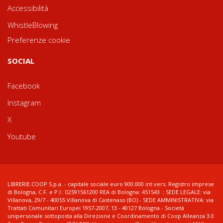
Accessibilità
WhistleBlowing
Preferenze cookie
SOCIAL
Facebook
Instagram
X
Youtube
LIBRERIE.COOP S.p.a. - capitale sociale euro 900.000 int.vers. Registro imprese
di Bologna, C.F. e P.I.: 02591561200 REA di Bologna: 451543 ; SEDE LEGALE: via
Villanova, 29/7 - 40055 Villanova di Castenaso (BO) - SEDE AMMINISTRATIVA: via
Trattati Comunitari Europei 1957-2007, 13 - 40127 Bologna - Società
unipersonale sottoposta alla Direzione e Coordinamento di Coop Alleanza 3.0