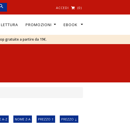
ACCEDI
(0)
I LETTURA
PROMOZIONI
EBOOK
oop gratuite a partire da 19€.
 A-Z
NOME Z-A
PREZZO ↑
PREZZO ↓