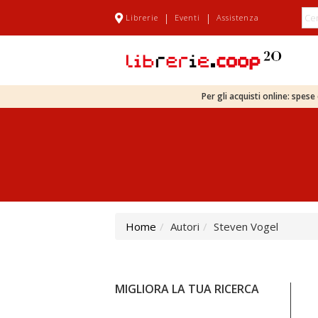
|
|
Librerie
Eventi
Assistenza
Per gli acquisti online: spes
Home
Autori
Steven Vogel
MIGLIORA LA TUA RICERCA