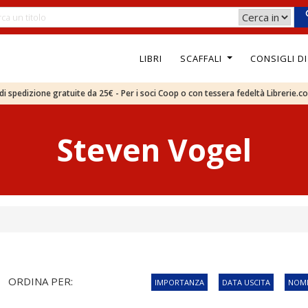
LIBRI
SCAFFALI
CONSIGLI D
e di spedizione gratuite da 25€ - Per i soci Coop o con tessera fedeltà Librerie.c
Steven Vogel
ORDINA PER:
IMPORTANZA
DATA USCITA
NOME