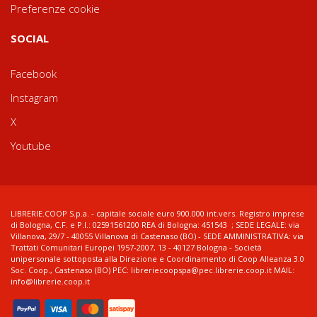
Preferenze cookie
SOCIAL
Facebook
Instagram
X
Youtube
LIBRERIE.COOP S.p.a. - capitale sociale euro 900.000 int.vers. Registro imprese
di Bologna, C.F. e P.I.: 02591561200 REA di Bologna: 451543 ; SEDE LEGALE: via
Villanova, 29/7 - 40055 Villanova di Castenaso (BO) - SEDE AMMINISTRATIVA: via
Trattati Comunitari Europei 1957-2007, 13 - 40127 Bologna - Società
unipersonale sottoposta alla Direzione e Coordinamento di Coop Alleanza 3.0
Soc. Coop., Castenaso (BO) PEC: libreriecoopspa@pec.librerie.coop.it MAIL:
info@librerie.coop.it