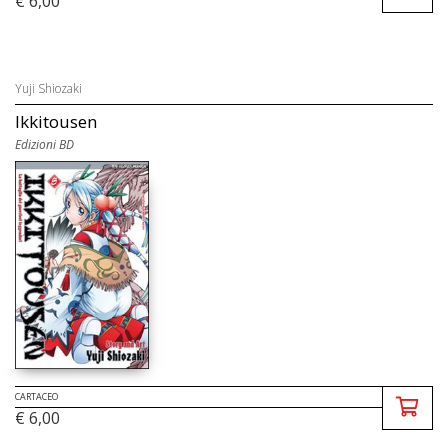
€ 6,00
Yuji Shiozaki
Ikkitousen
Edizioni BD
CARTACEO
€ 6,00