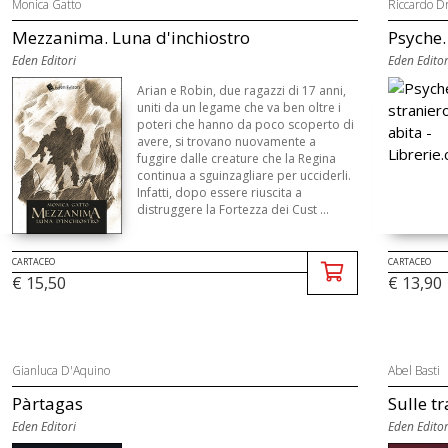
Monica Gatto
Riccardo Dr
Mezzanima. Luna d'inchiostro
Psyche.
Eden Editori
Eden Editor
Arian e Robin, due ragazzi di 17 anni,
uniti da un legame che va ben oltre i
poteri che hanno da poco scoperto di
avere, si trovano nuovamente a
fuggire dalle creature che la Regina
continua a sguinzagliare per ucciderli.
Infatti, dopo essere riuscita a
distruggere la Fortezza dei Cust ...
CARTACEO
CARTACEO
€ 15,50
€ 13,90
Gianluca D'Aquino
Abel Basti
Pàrtagas
Sulle tr
Eden Editori
Eden Editor