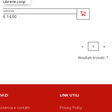
CARTACEO
€ 14,00
«
1
»
Risultati trovati: 7
RVIZI
LINK UTILI
istenza e contatti
Privacy Policy