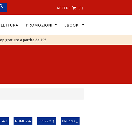
ACCEDI
(0)
I LETTURA
PROMOZIONI
EBOOK
oop gratuite a partire da 19€.
 A-Z
NOME Z-A
PREZZO ↑
PREZZO ↓