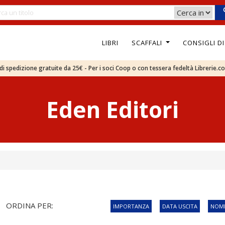
LIBRI
SCAFFALI
CONSIGLI D
e di spedizione gratuite da 25€ - Per i soci Coop o con tessera fedeltà Librerie.c
Eden Editori
ORDINA PER:
IMPORTANZA
DATA USCITA
NOME