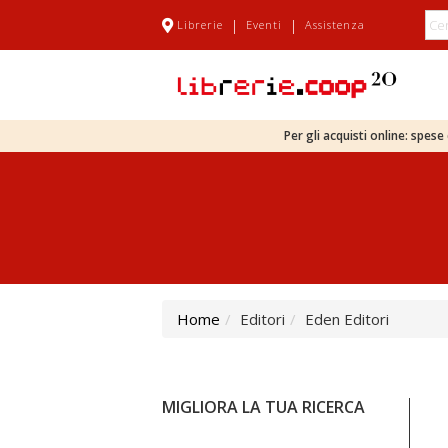
|
|
Librerie
Eventi
Assistenza
Per gli acquisti online: spes
Home
Editori
Eden Editori
MIGLIORA LA TUA RICERCA