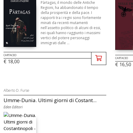
Pàrtagas, il mondo delle Antiche
Regioni, ha abbandonato il tempo
della prosperità e della pace. I
rapporti tra i regni sono fortemente
minati da recenti mutamenti
nell'assetto politico di alcuni di essi,
nei quali hanno raggiunto i massimi
vertici del potere personaggi
immigrati dalle ...
CARTACEO
CARTACEO
€ 18,00
€ 16,50
Alberto D. Furse
Umme-Dunia. Ultimi giorni di Costant...
Eden Editori