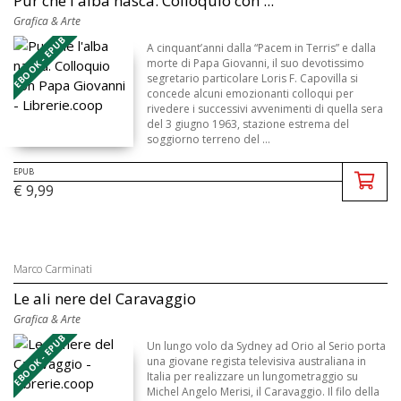
Pur che l'alba nasca. Colloquio con ...
Grafica & Arte
EBOOK - EPUB
A cinquant’anni dalla “Pacem in Terris” e dalla
morte di Papa Giovanni, il suo devotissimo
segretario particolare Loris F. Capovilla si
concede alcuni emozionanti colloqui per
rivedere i successivi avvenimenti di quella sera
del 3 giugno 1963, stazione estrema del
soggiorno terreno del ...
EPUB
€ 9,99
Marco Carminati
Le ali nere del Caravaggio
Grafica & Arte
EBOOK - EPUB
Un lungo volo da Sydney ad Orio al Serio porta
una giovane regista televisiva australiana in
Italia per realizzare un lungometraggio su
Michel Angelo Merisi, il Caravaggio. Il filo della