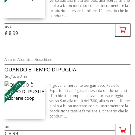
verso Sud alla metà del ’500, alla ricerca di lane
e olio a buon mercato con cui incrementare la
produzione tessile familiare. L’itinerario che lo
condurr ...
EPUB
€ 8,99
Antonia Abbattista Finocchiaro
QUANDO È TEMPO DI PUGLIA
Grafica & Arte
EBOOK - PDF
Il giovane mercante bergamasco Petrello
Esperti – la cui figura è desunta da documenti
d’archivio – compie un av­­venturoso viaggio
verso Sud alla metà del ’500, alla ricerca di lane
e olio a buon mercato con cui incrementare la
produzione tessile familiare. L’itinerario che lo
condurr ...
PDF
€ 8,99