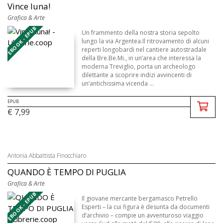
Vince luna!
Grafica & Arte
EBOOK - EPUB
Un frammento della nostra storia sepolto
lungo la via Argentea.Il ritrovamento di alcuni
reperti longobardi nel cantiere autostradale
della Bre.Be.Mi., in un’area che interessa la
moderna Treviglio, porta un archeologo
dilettante a scoprire indizi avvincenti di
un’antichissima vicenda ...
EPUB
€ 7,99
Antonia Abbattista Finocchiaro
QUANDO È TEMPO DI PUGLIA
Grafica & Arte
EBOOK - EPUB
Il giovane mercante bergamasco Petrello
Esperti – la cui figura è desunta da documenti
d’archivio – compie un av­­venturoso viaggio