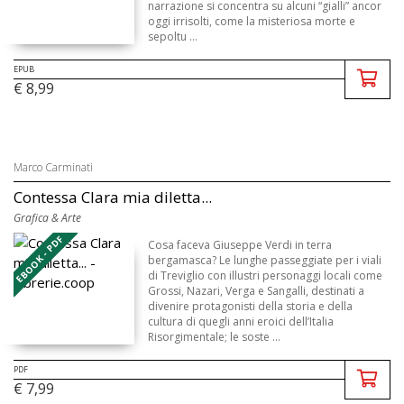
narrazione si concentra su alcuni “gialli” ancor
oggi irrisolti, come la misteriosa morte e
sepoltu ...
EPUB
€ 8,99
Marco Carminati
Contessa Clara mia diletta...
Grafica & Arte
EBOOK - PDF
Cosa faceva Giuseppe Verdi in terra
bergamasca? Le lunghe passeggiate per i viali
di Treviglio con illustri personaggi locali come
Grossi, Nazari, Verga e Sangalli, destinati a
divenire protagonisti della storia e della
cultura di quegli anni eroici dell’Italia
Risorgimentale; le soste ...
PDF
€ 7,99