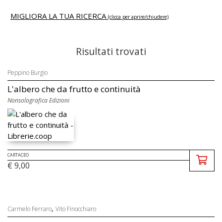
MIGLIORA LA TUA RICERCA
(clicca per aprire/chiudere)
Risultati trovati
Peppino Burgio
L'albero che da frutto e continuità
Nonsolografica Edizioni
CARTACEO
€ 9,00
,
Carmelo Ferraro
Vito Finocchiaro