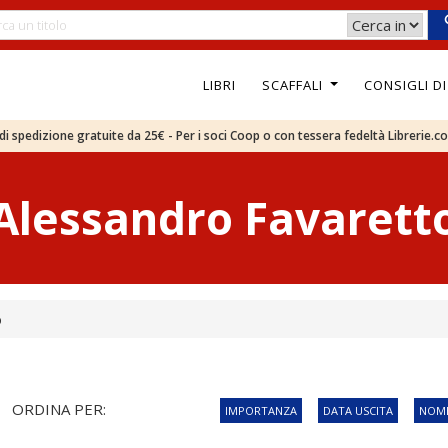
LIBRI
SCAFFALI
CONSIGLI D
e di spedizione gratuite da 25€ - Per i soci Coop o con tessera fedeltà Librerie.c
Alessandro Favarett
o
ORDINA PER:
IMPORTANZA
DATA USCITA
NOME