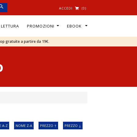
ACCEDI
(0)
I LETTURA
PROMOZIONI
EBOOK
oop gratuite a partire da 19€.
o
 A-Z
NOME Z-A
PREZZO ↑
PREZZO ↓