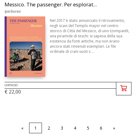
Messico. The passenger. Per esplorat...
Iperborea
Nel 2017 è stato annunciato il ritrovamento,
negli scavi del Templo mayor nel centro
storico di Città del Messico, di uno tzompantli,
una piramide di teschi: si sapeva della sua
esistenza da fonti antiche, ma non erano
ancora stati rinvenuti esemplari. Le file
ordinate di crani vuoti s ...
CARTACEO
€ 22,00
«
1
2
3
4
5
6
»