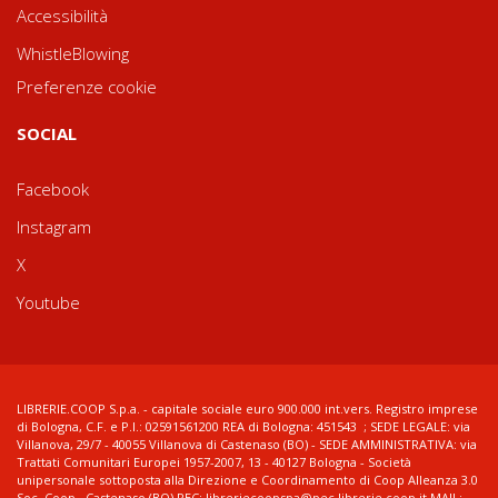
Accessibilità
WhistleBlowing
Preferenze cookie
SOCIAL
Facebook
Instagram
X
Youtube
LIBRERIE.COOP S.p.a. - capitale sociale euro 900.000 int.vers. Registro imprese
di Bologna, C.F. e P.I.: 02591561200 REA di Bologna: 451543 ; SEDE LEGALE: via
Villanova, 29/7 - 40055 Villanova di Castenaso (BO) - SEDE AMMINISTRATIVA: via
Trattati Comunitari Europei 1957-2007, 13 - 40127 Bologna - Società
unipersonale sottoposta alla Direzione e Coordinamento di Coop Alleanza 3.0
Soc. Coop., Castenaso (BO) PEC: libreriecoopspa@pec.librerie.coop.it MAIL: