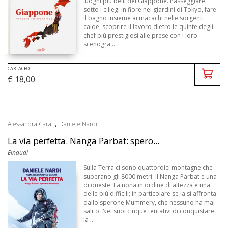
luoghi più belli del Giappone. Passeggiare
sotto i ciliegi in fiore nei giardini di Tokyo, fare
il bagno insieme ai macachi nelle sorgenti
calde, scoprire il lavoro dietro le quinte degli
chef più prestigiosi alle prese con i loro
scenogra ...
CARTACEO
€ 18,00
,
Alessandra Carati
Daniele Nardi
La via perfetta. Nanga Parbat: spero...
Einaudi
Sulla Terra ci sono quattordici montagne che
superano gli 8000 metri: il Nanga Parbat è una
di queste. La nona in ordine di altezza e una
delle più difficili; in particolare se la si affronta
dallo sperone Mummery, che nessuno ha mai
salito. Nei suoi cinque tentativi di conquistare
la ...