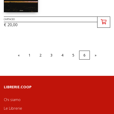
CARTACEO
€ 20,00
«
1
2
3
4
5
6
»
LIBRERIE.COOP
Chi siamo
Le Librerie