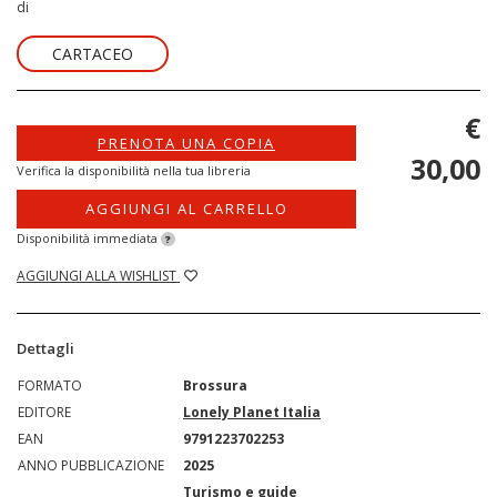
di
CARTACEO
€
PRENOTA UNA COPIA
30,00
Verifica la disponibilità nella tua libreria
AGGIUNGI AL CARRELLO
Disponibilità immediata
?
AGGIUNGI ALLA WISHLIST
Dettagli
FORMATO
Brossura
EDITORE
Lonely Planet Italia
EAN
9791223702253
ANNO PUBBLICAZIONE
2025
Turismo e guide