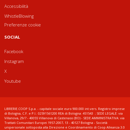
Accessibilità
WhistleBlowing
Preferenze cookie
SOCIAL
Facebook
Instagram
X
Youtube
LIBRERIE.COOP S.p.a. - capitale sociale euro 900.000 int.vers. Registro imprese
di Bologna, C.F. e P.I.: 02591561200 REA di Bologna: 451543 ; SEDE LEGALE: via
Villanova, 29/7 - 40055 Villanova di Castenaso (BO) - SEDE AMMINISTRATIVA: via
Trattati Comunitari Europei 1957-2007, 13 - 40127 Bologna - Società
unipersonale sottoposta alla Direzione e Coordinamento di Coop Alleanza 3.0