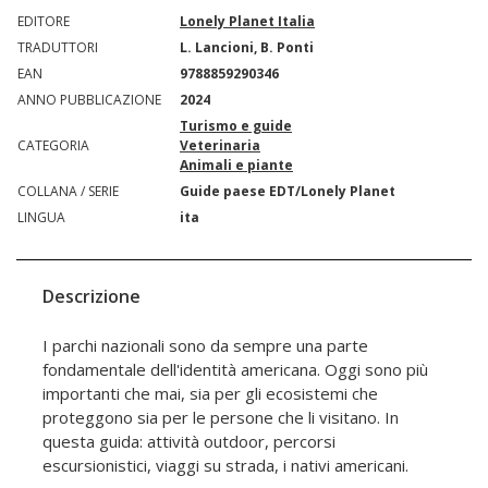
EDITORE
Lonely Planet Italia
TRADUTTORI
L. Lancioni, B. Ponti
EAN
9788859290346
ANNO PUBBLICAZIONE
2024
Turismo e guide
CATEGORIA
Veterinaria
Animali e piante
COLLANA / SERIE
Guide paese EDT/Lonely Planet
LINGUA
ita
Descrizione
I parchi nazionali sono da sempre una parte
fondamentale dell'identità americana. Oggi sono più
importanti che mai, sia per gli ecosistemi che
proteggono sia per le persone che li visitano. In
questa guida: attività outdoor, percorsi
escursionistici, viaggi su strada, i nativi americani.