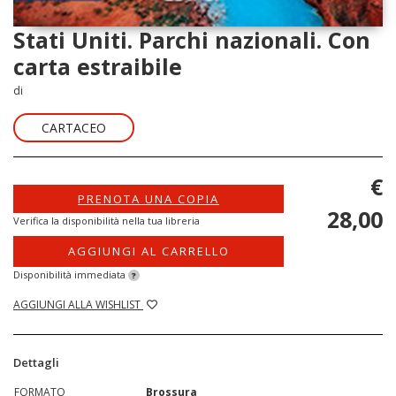
Stati Uniti. Parchi nazionali. Con
carta estraibile
di
CARTACEO
€
PRENOTA UNA COPIA
28,00
Verifica la disponibilità nella tua libreria
AGGIUNGI AL CARRELLO
Disponibilità immediata
?
AGGIUNGI ALLA WISHLIST
Dettagli
FORMATO
Brossura