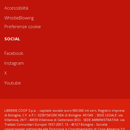
Accessibilità
WhistleBlowing
Preferenze cookie
SOCIAL
Facebook
Instagram
X
Youtube
LIBRERIE.COOP S.p.a. - capitale sociale euro 900.000 int.vers. Registro imprese
di Bologna, C.F. e P.I.: 02591561200 REA di Bologna: 451543 ; SEDE LEGALE: via
Villanova, 29/7 - 40055 Villanova di Castenaso (BO) - SEDE AMMINISTRATIVA: via
Trattati Comunitari Europei 1957-2007, 13 - 40127 Bologna - Società
unipersonale sottoposta alla Direzione e Coordinamento di Coop Alleanza 3.0