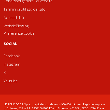
Condizioni generali di vendita
Termini di utilizzo del sito
Accessibilità
WhistleBlowing
Preferenze cookie
SOCIAL
Facebook
Instagram
X
Youtube
LIBRERIE.COOP S.p.a. - capitale sociale euro 900.000 int.vers. Registro imprese
di Bologna, C.F. e P.I.: 02591561200 REA di Bologna: 451543 ; SEDE LEGALE: via