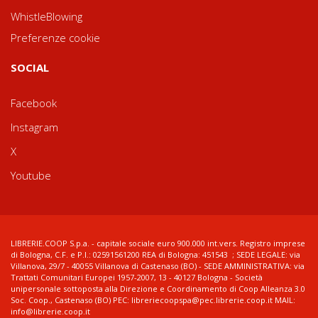
WhistleBlowing
Preferenze cookie
SOCIAL
Facebook
Instagram
X
Youtube
LIBRERIE.COOP S.p.a. - capitale sociale euro 900.000 int.vers. Registro imprese
di Bologna, C.F. e P.I.: 02591561200 REA di Bologna: 451543 ; SEDE LEGALE: via
Villanova, 29/7 - 40055 Villanova di Castenaso (BO) - SEDE AMMINISTRATIVA: via
Trattati Comunitari Europei 1957-2007, 13 - 40127 Bologna - Società
unipersonale sottoposta alla Direzione e Coordinamento di Coop Alleanza 3.0
Soc. Coop., Castenaso (BO) PEC: libreriecoopspa@pec.librerie.coop.it MAIL:
info@librerie.coop.it