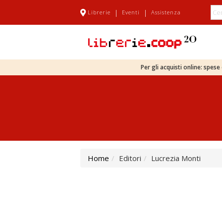
|
|
Librerie
Eventi
Assistenza
Per gli acquisti online: spes
Home
Editori
Lucrezia Monti