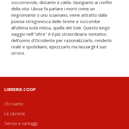
soccorrevole, distante e calda. Giungiamo ai confini
della vita: Ulisse fa parlare i morti come un
negromante o uno sciamano; viene attratto dalla
poesia stregonesca delle Sirene e soccombe
all'ultima isola mitica, quella del Sole. Questo lungo
viaggio nell'"oltre" è il più straordinario tentativo
dell'uomo d'Occidente per razionalizzarlo, renderlo
reale e quotidiano, epicizzarlo ma lasciargli il suo
orrore.
LIBRERIE.COOP
Chi siamo
Le Librerie
Servizi e vantaggi