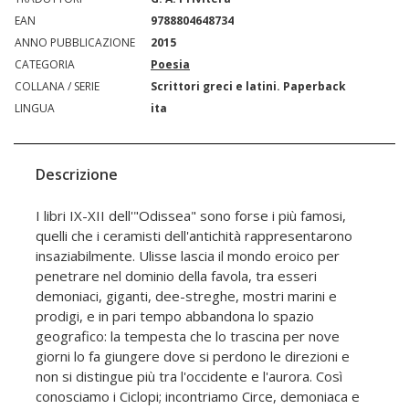
EAN
9788804648734
ANNO PUBBLICAZIONE
2015
CATEGORIA
Poesia
COLLANA / SERIE
Scrittori greci e latini. Paperback
LINGUA
ita
Descrizione
I libri IX-XII dell'"Odissea" sono forse i più famosi,
quelli che i ceramisti dell'antichità rappresentarono
insaziabilmente. Ulisse lascia il mondo eroico per
penetrare nel dominio della favola, tra esseri
demoniaci, giganti, dee-streghe, mostri marini e
prodigi, e in pari tempo abbandona lo spazio
geografico: la tempesta che lo trascina per nove
giorni lo fa giungere dove si perdono le direzioni e
non si distingue più tra l'occidente e l'aurora. Così
conosciamo i Ciclopi; incontriamo Circe, demoniaca e