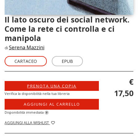
Il lato oscuro dei social network.
Come la rete ci controlla e ci
manipola
Serena Mazzini
di
CARTACEO
EPUB
€
PRENOTA UNA COPIA
17,50
Verifica la disponibilità nella tua libreria
AGGIUNGI AL CARRELLO
Disponibilità immediata
?
AGGIUNGI ALLA WISHLIST