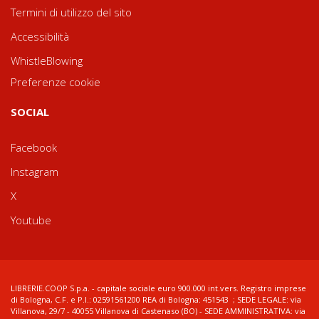
Termini di utilizzo del sito
Accessibilità
WhistleBlowing
Preferenze cookie
SOCIAL
Facebook
Instagram
X
Youtube
LIBRERIE.COOP S.p.a. - capitale sociale euro 900.000 int.vers. Registro imprese
di Bologna, C.F. e P.I.: 02591561200 REA di Bologna: 451543 ; SEDE LEGALE: via
Villanova, 29/7 - 40055 Villanova di Castenaso (BO) - SEDE AMMINISTRATIVA: via