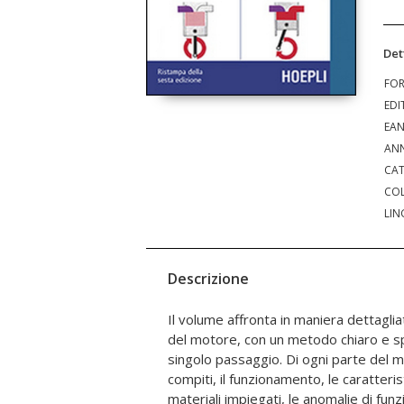
Det
FO
EDI
EA
ANN
CAT
COL
LIN
Descrizione
Il volume affronta in maniera dettaglia
le norme di manutenzione e le tenden
del motore, con un metodo chiaro e 
più importanti sono indicati il pro
singolo passaggio. Di ogni parte del mo
semplificato e le tolleranze dimensionali.
compiti, il funzionamento, le caratteri
corredano il testo, assieme alle tabelle
materiali impiegati, le anomalie di fun