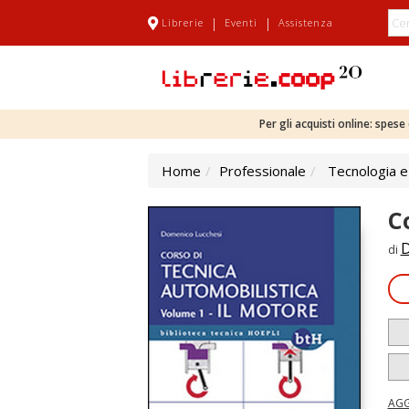
|
|
Librerie
Eventi
Assistenza
Per gli acquisti online: spes
Home
Professionale
Tecnologia e
C
D
di
AGG