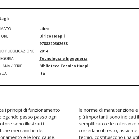
tagli
RMATO
Libro
TORE
Ulrico Hoepli
N
9788820362638
O PUBBLICAZIONE
2014
EGORIA
Tecnologia e Ingegneria
LANA / SERIE
Biblioteca Tecnica Hoepli
GUA
ita
ta i principi di funzionamento
ze costruttive. Degli organi
spiegando passo passo ogni
porzionamento, il calcolo
tore sono illustrati i
 Le numerose figure che
stiche meccaniche dei
 che contengono i dati
zionamento e le loro cause,
tecnici, costituiscono una ut