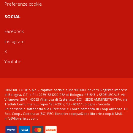
Preferenze cookie
SOCIAL
Facebook
Instagram
X
Youtube
LIBRERIE.COOP S.p.a. - capitale sociale euro 900.000 int.vers. Registro imprese
di Bologna, C.F. e P.I.: 02591561200 REA di Bologna: 451543 ; SEDE LEGALE: via
Villanova, 29/7 - 40055 Villanova di Castenaso (BO) - SEDE AMMINISTRATIVA: via
Trattati Comunitari Europei 1957-2007, 13 - 40127 Bologna - Società
unipersonale sottoposta alla Direzione e Coordinamento di Coop Alleanza 3.0
Soc. Coop., Castenaso (BO) PEC: libreriecoopspa@pec.librerie.coop.it MAIL:
info@librerie.coop.it