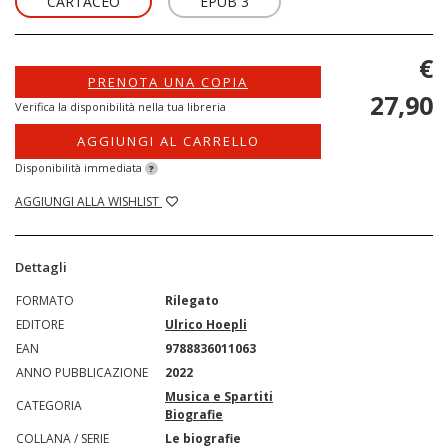
CARTACEO
EPUB 3
€
PRENOTA UNA COPIA
27,90
Verifica la disponibilità nella tua libreria
AGGIUNGI AL CARRELLO
Disponibilità immediata
?
AGGIUNGI ALLA WISHLIST
Dettagli
FORMATO
Rilegato
EDITORE
Ulrico Hoepli
EAN
9788836011063
ANNO PUBBLICAZIONE
2022
Musica e Spartiti
CATEGORIA
Biografie
COLLANA / SERIE
Le biografie