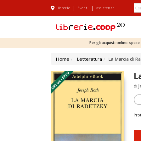
|
|
Librerie
Eventi
Assistenza
Per gli acquisti online: spes
Home
Letteratura
La Marcia di R
EBOOK - EPUB
L
J
di
Pro