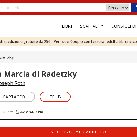
LIBRI
SCAFFALI
CONSIGLI D
e di spedizione gratuite da 25€ - Per i soci Coop o con tessera fedeltà Librerie.c
adetzky
a Marcia di Radetzky
oseph Roth
CARTACEO
EPUB
Adobe DRM
tezione:
AGGIUNGI AL CARRELLO