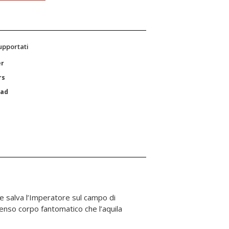
supportati
er
rs
Pad