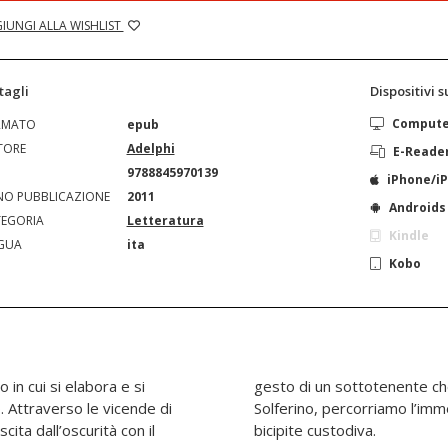
IUNGI ALLA WISHLIST
tagli
Dispositivi 
Comput
RMATO
epub
TORE
Adelphi
E-Reade
N
9788845970139
iPhone/i
O PUBBLICAZIONE
2011
Androids
EGORIA
Letteratura
Kindle
GUA
ita
Kobo
 in cui si elabora e si
mperatore sul campo di
. Attraverso le vicende di
 fantomatico che l’aquila
cita dall’oscurità con il
bicipite custodiva.