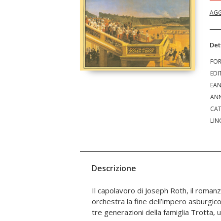
AGG
Det
FO
EDI
EA
ANN
CAT
LIN
Descrizione
Il capolavoro di Joseph Roth, il romanzo
gesto di un sottotenente che salva l’I
orchestra la fine dell’impero asburgico
Solferino, percorriamo l’immenso corpo
tre generazioni della famiglia Trotta, us