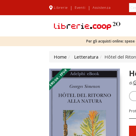
|
|
Librerie
Eventi
Assistenza
Per gli acquisti online: spes
Home
Letteratura
Hôtel del Ritor
EBOOK - EPUB
H
G
di
Pro