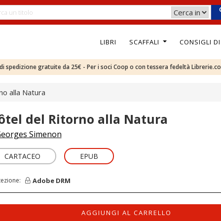
LIBRI
SCAFFALI
CONSIGLI D
e di spedizione gratuite da 25€ - Per i soci Coop o con tessera fedeltà Librerie.c
no alla Natura
ôtel del Ritorno alla Natura
eorges Simenon
CARTACEO
EPUB
Adobe DRM
tezione:
AGGIUNGI AL CARRELLO