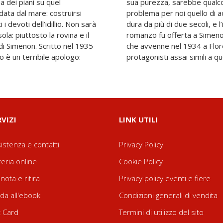
a dei piani su quel
 e roseo – e l’unico
ata dal mare: costruirsi
essa. Di fatto, tale voga
 i devoti dell’idillio. Non sarà
ione per questo affascinante
sola: piuttosto la rovina e il
ria vera, un caso criminale
Scritto nel 1935
alápagos, con
 è un terribile apologo:
protagonisti assai simili a q
RVIZI
LINK UTILI
istenza e contatti
Privacy Policy
reria online
Cookie Policy
nota e ritira
Privacy policy eventi e fiere
da all'ebook
Condizioni generali di vendita
t Card
Termini di utilizzo del sito