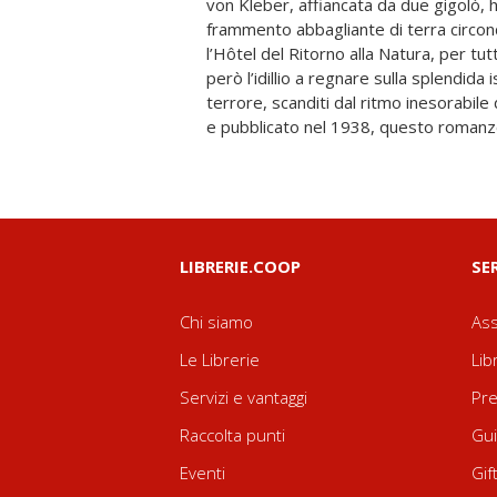
von Kleber, affiancata da due gigolò, h
sua purezza, sarebbe qualcosa di bonario
frammento abbagliante di terra circond
problema per noi quello di adeguarsi a 
l’Hôtel del Ritorno alla Natura, per tutti
dura da più di due secoli, e l’ispiraz
però l’idillio a regnare sulla splendida i
romanzo fu offerta a Simenon da una sto
terrore, scanditi dal ritmo inesorabile di Simenon. 
che avvenne nel 1934 a Floreana, nelle G
e pubblicato nel 1938, questo romanzo
LIBRERIE.COOP
SE
Chi siamo
Ass
Le Librerie
Lib
Servizi e vantaggi
Pre
Raccolta punti
Gui
Eventi
Gif