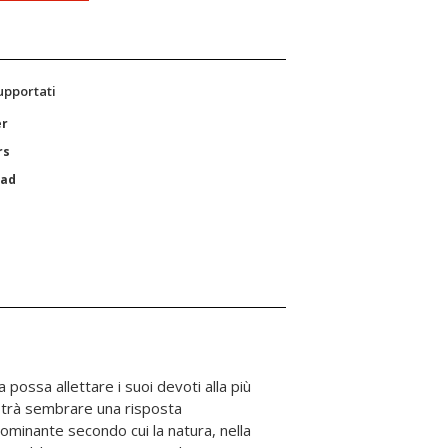
supportati
er
rs
Pad