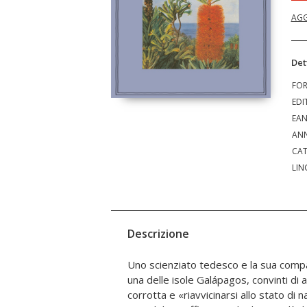
AGG
Det
FO
EDI
EA
ANN
CAT
LIN
Descrizione
Uno scienziato tedesco e la sua compa
come la natura incontaminata possa alle
una delle isole Galápagos, convinti di 
feroce autodistruzione. E potrà 
corrotta e «riavvicinarsi allo stato di
vaticinatoria alla voga oggi dominante