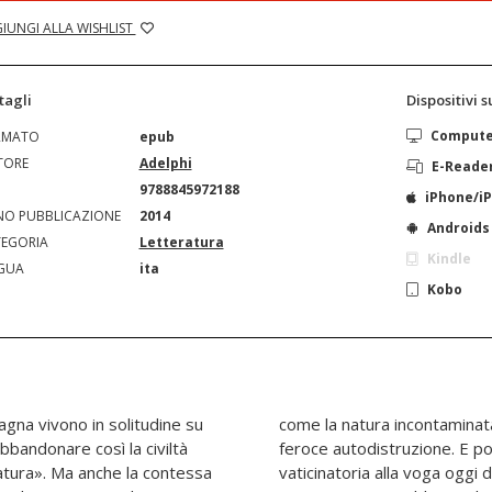
IUNGI ALLA WISHLIST
tagli
Dispositivi 
Comput
RMATO
epub
TORE
Adelphi
E-Reade
N
9788845972188
iPhone/i
O PUBBLICAZIONE
2014
Androids
EGORIA
Letteratura
Kindle
GUA
ita
Kobo
gna vivono in solitudine su
ttare i suoi devoti alla più
abbandonare così la civiltà
sembrare una risposta
 natura». Ma anche la contessa
 secondo cui la natura, nella