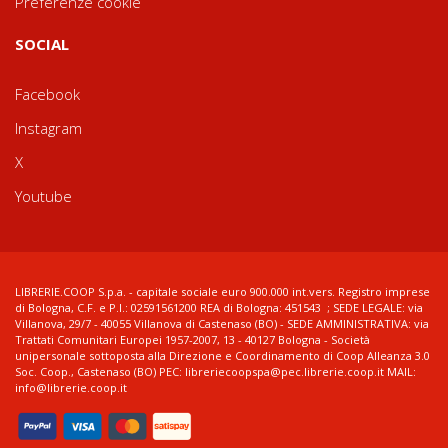
Preferenze cookie
SOCIAL
Facebook
Instagram
X
Youtube
LIBRERIE.COOP S.p.a. - capitale sociale euro 900.000 int.vers. Registro imprese
di Bologna, C.F. e P.I.: 02591561200 REA di Bologna: 451543 ; SEDE LEGALE: via
Villanova, 29/7 - 40055 Villanova di Castenaso (BO) - SEDE AMMINISTRATIVA: via
Trattati Comunitari Europei 1957-2007, 13 - 40127 Bologna - Società
unipersonale sottoposta alla Direzione e Coordinamento di Coop Alleanza 3.0
Soc. Coop., Castenaso (BO) PEC: libreriecoopspa@pec.librerie.coop.it MAIL:
info@librerie.coop.it