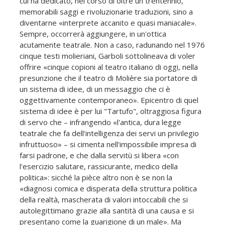
cui ha dedicato, nel corso di oltre un trentennio,
memorabili saggi e rivoluzionarie traduzioni, sino a
diventarne «interprete accanito e quasi maniacale».
Sempre, occorrerà aggiungere, in un'ottica
acutamente teatrale. Non a caso, radunando nel 1976
cinque testi molieriani, Garboli sottolineava di voler
offrire «cinque copioni al teatro italiano di oggi, nella
presunzione che il teatro di Molière sia portatore di
un sistema di idee, di un messaggio che ci è
oggettivamente contemporaneo». Epicentro di quel
sistema di idee è per lui "Tartufo", oltraggiosa figura
di servo che – infrangendo «l'antica, dura legge
teatrale che fa dell'intelligenza dei servi un privilegio
infruttuoso» – si cimenta nell'impossibile impresa di
farsi padrone, e che dalla servitù si libera «con
l'esercizio salutare, rassicurante, medico della
politica»: sicché la pièce altro non è se non la
«diagnosi comica e disperata della struttura politica
della realtà, mascherata di valori intoccabili che si
autolegittimano grazie alla santità di una causa e si
presentano come la guarigione di un male». Ma