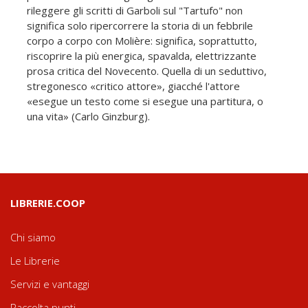
rileggere gli scritti di Garboli sul "Tartufo" non
significa solo ripercorrere la storia di un febbrile
corpo a corpo con Molière: signi­fica, soprattutto,
riscoprire la più energica, spavalda, elettrizzante
prosa critica del Novecento. Quella di un seduttivo,
stregonesco «critico attore», giacché l'attore
«esegue un testo come si esegue una partitura, o
una vita» (Carlo Ginzburg).
LIBRERIE.COOP
Chi siamo
Le Librerie
Servizi e vantaggi
Raccolta punti