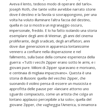
Aveva il lento, tedioso modo di operare del tarlo».
Joseph Roth, che tante volte avrebbe narrato storie
dove il destino e la favola si sovrappongono, per una
volta ha voluto illuminare l’altra faccia del destino,
quella in cui si mostra un ingranaggio oscuro,
impersonale, freddo. E lo ha fatto isolando una storia
esemplare degli anni di Weimar, gli anni del cinema
proliferante, degli sradicati, degli arraffatori, anni
dove due generazioni in apparenza lontanissime
vennero a confluire nella disperazione e nel
fallimento, sulla base della comune esperienza della
guerra: «Tutti i vecchi Zipper erano sotto le armi, e i
giovani pure. Milioni di Zipper sparavano e morivano,
e centinaia di migliaia impazzivano». Questa è una
storia di illusioni: quella del vecchio Zipper, che
suonando il violino pensa di essere un musicista e
approfitta delle pause per «lanciare attorno uno
sguardo compiaciuto, come un artista che colga un
lontano applauso percepibile a lui solo»; quella del
giovane Zipper, che vagheggia l’America, si innamora