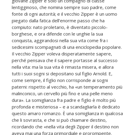
giovane Zipper è solo un compagno di classe
lentigginoso, che nomina sempre suo padre, come
fonte di ogni autorità; e il vecchio Zipper è un uomo
piegato dalla fatica dell’enorme passo che ha
compiuto: nato proletario, è diventato piccolo-
borghese, e ora difende con le unghie la sua
conquista, aggirandosi nella sua vita come fra i
sedicesimi scompagnati di una enciclopedia popolare.
Il vecchio Zipper voleva disperatamente sapere,
perché pensava che il sapere portasse al successo
nella vita: ma la sua vita è rimasta misera, e allora
tutti i suoi sogni si depositano sul figlio Arnold. E,
come sempre, il figlio non corrisponde ai sogni
paterni: rispetto al vecchio, ha «un temperamento più
malinconico, un cervello più fino e una pelle meno
dura». La somiglianza fra padre e figlio è molto più
profonda e misteriosa – e a scandagliarla è dedicato
questo amaro romanzo. È una somiglianza in qualcosa
che li sovrasta, e che si può chiamare destino,
ricordando che «nella vita degli Zipper il destino non
aveva mai una forza primordiale e prorompente.