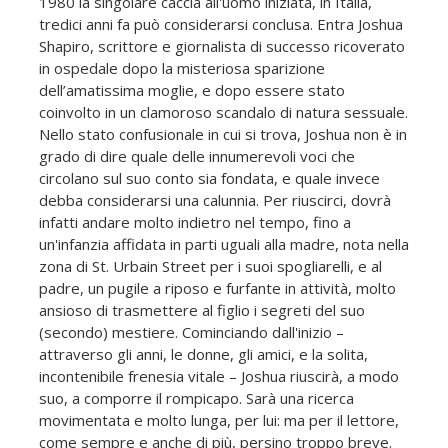
1980 la singolare caccia all'uomo iniziata, in Italia,
tredici anni fa può considerarsi conclusa. Entra Joshua
Shapiro, scrittore e giornalista di successo ricoverato
in ospedale dopo la misteriosa sparizione
dell’amatissima moglie, e dopo essere stato
coinvolto in un clamoroso scandalo di natura sessuale.
Nello stato confusionale in cui si trova, Joshua non è in
grado di dire quale delle innumerevoli voci che
circolano sul suo conto sia fondata, e quale invece
debba considerarsi una calunnia. Per riuscirci, dovrà
infatti andare molto indietro nel tempo, fino a
un'infanzia affidata in parti uguali alla madre, nota nella
zona di St. Urbain Street per i suoi spogliarelli, e al
padre, un pugile a riposo e furfante in attività, molto
ansioso di trasmettere al figlio i segreti del suo
(secondo) mestiere. Cominciando dall'inizio –
attraverso gli anni, le donne, gli amici, e la solita,
incontenibile frenesia vitale – Joshua riuscirà, a modo
suo, a comporre il rompicapo. Sarà una ricerca
movimentata e molto lunga, per lui: ma per il lettore,
come sempre e anche di più, persino troppo breve.