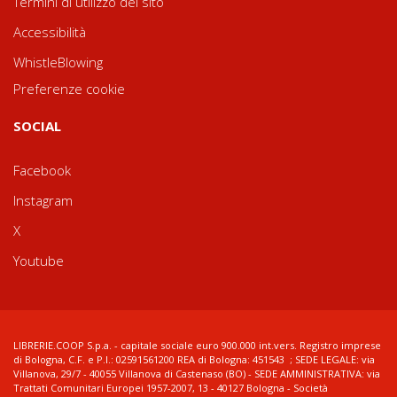
Termini di utilizzo del sito
Accessibilità
WhistleBlowing
Preferenze cookie
SOCIAL
Facebook
Instagram
X
Youtube
LIBRERIE.COOP S.p.a. - capitale sociale euro 900.000 int.vers. Registro imprese
di Bologna, C.F. e P.I.: 02591561200 REA di Bologna: 451543 ; SEDE LEGALE: via
Villanova, 29/7 - 40055 Villanova di Castenaso (BO) - SEDE AMMINISTRATIVA: via
Trattati Comunitari Europei 1957-2007, 13 - 40127 Bologna - Società