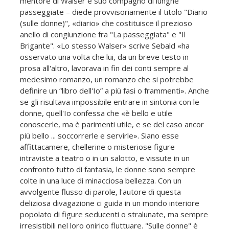
mentore di Walser e suo compagno di lunghe
passeggiate – diede provvisoriamente il titolo "Diario
(sulle donne)", «diario» che costituisce il prezioso
anello di congiunzione fra "La passeggiata" e "Il
Brigante". «Lo stesso Walser» scrive Sebald «ha
osservato una volta che lui, da un breve testo in
prosa all'altro, lavorava in fin dei conti sempre al
medesimo romanzo, un romanzo che si potrebbe
definire un “libro dell'Io” a più fasi o frammenti». Anche
se gli risultava impossibile entrare in sintonia con le
donne, quell'Io confessa che «è bello e utile
conoscerle, ma è parimenti utile, e se del caso ancor
più bello ... soccorrerle e servirle». Siano esse
affittacamere, chellerine o misteriose figure
intraviste a teatro o in un salotto, e vissute in un
confronto tutto di fantasia, le donne sono sempre
colte in una luce di minacciosa bellezza. Con un
avvolgente flusso di parole, l'autore di questa
deliziosa divagazione ci guida in un mondo interiore
popolato di figure seducenti o stralunate, ma sempre
irresistibili nel loro onirico fluttuare. "Sulle donne" è