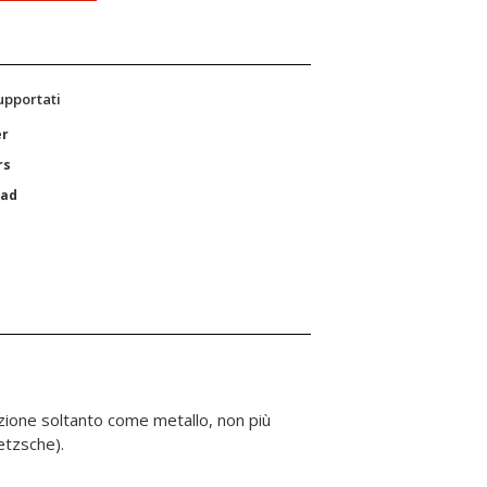
supportati
er
rs
Pad
etzsche).