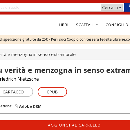
LIBRI
SCAFFALI
CONSIGLI D
e di spedizione gratuite da 25€ - Per i soci Coop o con tessera fedeltà Librerie.c
rità e menzogna in senso extramorale
u verità e menzogna in senso extra
riedrich Nietzsche
CARTACEO
EPUB
Adobe DRM
tezione:
AGGIUNGI AL CARRELLO