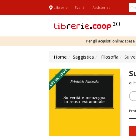
|
|
Librerie
Eventi
Assistenza
Per gli acquisti online: spes
Home
Saggistica
Filosofia
Su ve
EBOOK - EPUB
S
F
di
Pro