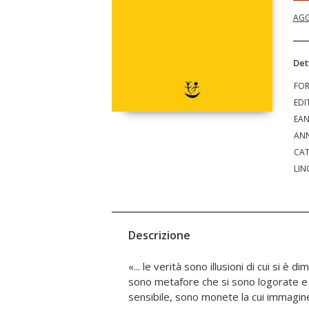
AGG
Det
FO
EDI
EA
ANN
CAT
LIN
Descrizione
«... le verità sono illusioni di cui si è di
vengono prese in considerazione solta
sono metafore che si sono logorate e
sensibile, sono monete la cui immagin