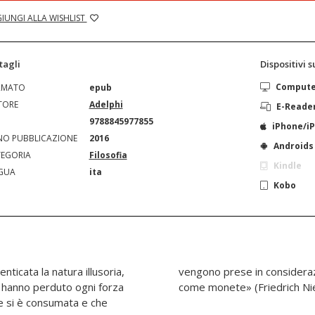
IUNGI ALLA WISHLIST
tagli
Dispositivi 
Comput
RMATO
epub
TORE
Adelphi
E-Reade
N
9788845977855
iPhone/i
O PUBBLICAZIONE
2016
Androids
EGORIA
Filosofia
Kindle
GUA
ita
Kobo
menticata la natura illusoria,
nto come metallo, non più
 hanno perduto ogni forza
come monete» (Friedrich Ni
e si è consumata e che