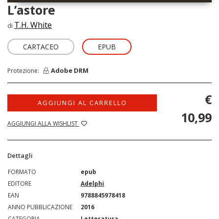
L’astore
T.H. White
di
CARTACEO
EPUB
Adobe DRM
Protezione:
€
AGGIUNGI AL CARRELLO
10,99
AGGIUNGI ALLA WISHLIST
Dettagli
FORMATO
epub
EDITORE
Adelphi
EAN
9788845978418
ANNO PUBBLICAZIONE
2016
CATEGORIA
Letteratura