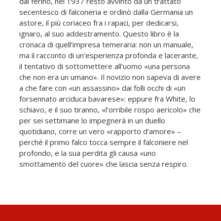
dal ferino, nel 1937 restò avvinto da un trattato
secentesco di falconeria e ordinò dalla Germania un
astore, il più coriaceo fra i rapaci, per dedicarsi,
ignaro, al suo addestramento. Questo libro è la
cronaca di quell’impresa temeraria: non un manuale,
ma il racconto di un’esperienza profonda e lacerante,
il tentativo di sottomettere all'uomo «una persona
che non era un umano». Il novizio non sapeva di avere
a che fare con «un assassino» dai folli occhi di «un
forsennato arciduca bavarese»: eppure fra White, lo
schiavo, e il suo tiranno, «l’orribile rospo aericolo» che
per sei settimane lo impegnerà in un duello
quotidiano, corre un vero «rapporto d’amore» –
perché il primo falco tocca sempre il falconiere nel
profondo, e la sua perdita gli causa «uno
smottamento del cuore» che lascia senza respiro.