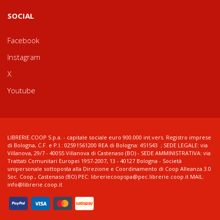
SOCIAL
Facebook
Instagram
X
Youtube
LIBRERIE.COOP S.p.a. - capitale sociale euro 900.000 int.vers. Registro imprese
di Bologna, C.F. e P.I.: 02591561200 REA di Bologna: 451543 ; SEDE LEGALE: via
Villanova, 29/7 - 40055 Villanova di Castenaso (BO) - SEDE AMMINISTRATIVA: via
Trattati Comunitari Europei 1957-2007, 13 - 40127 Bologna - Società
unipersonale sottoposta alla Direzione e Coordinamento di Coop Alleanza 3.0
Soc. Coop., Castenaso (BO) PEC: libreriecoopspa@pec.librerie.coop.it MAIL:
info@librerie.coop.it