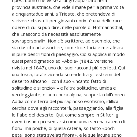
quest’uomo che visse a lungo appartato nella
provincia austriaca, che vide il mare per la prima volta
a cinquantadue anni, a Trieste, che pretendeva di
scrivere «trastulli per giovani cuori», è una delle rare
opere di cui si può dire, nelle parole di Hofmannsthal,
che «nascono da necessità assolutamente
sovrapersonali». Non c’è scrittore, ad esempio, che
sia riuscito ad assorbire, come lui, storia e metafisica
in pure descrizioni di paesaggio. Ciò si applica in modo
quasi paradigmatico ad «Abdia» (1842, versione
rivista nel 1847), uno dei suoi racconti più perfetti. Qui
una fosca, fatale vicenda si tende fra gli estremi del
deserto africano – con il suo «incanto fatto di
solitudine e silenzio» – e l’altra solitudine, umida e
verdeggiante, di una conca alpina, scoperta dall’ebreo
Abdia come terra del più rapinoso esotismo, idillica
cerchia dove egli racconterà, passeggiando, alla figlia
le fiabe del deserto. Qui, come sempre in Stifter, gli
eventi osano presentarsi come «una serena catena di
fiori»: ma poiché, di quella catena, soltanto «pochi
petali sono stati svelati finora», e le sue lacune sono