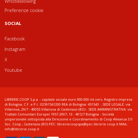
WhistleBlowing
Preferenze cookie
SOCIAL
Facebook
Instagram
X
Youtube
LIBRERIE.COOP S.p.a. - capitale sociale euro 900.000 int.vers. Registro imprese
di Bologna, C.F. e P.I.: 02591561200 REA di Bologna: 451543 ; SEDE LEGALE: via
Villanova, 29/7 - 40055 Villanova di Castenaso (BO) - SEDE AMMINISTRATIVA: via
Trattati Comunitari Europei 1957-2007, 13 - 40127 Bologna - Società
unipersonale sottoposta alla Direzione e Coordinamento di Coop Alleanza 3.0
Soc. Coop., Castenaso (BO) PEC: libreriecoopspa@pec.librerie.coop.it MAIL:
info@librerie.coop.it