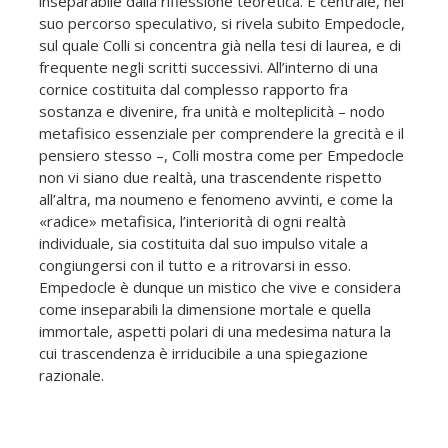
inseparabile dalla riflessione teoreti­ca. E centrale, nel
suo percorso speculativo, si rive­la subito Empedocle,
sul quale Colli si concentra già nella tesi di laurea, e di
frequente negli scritti successivi. All’interno di una
cornice costituita dal complesso rapporto fra
sostanza e divenire, fra uni­tà e molteplicità – nodo
metafisico essenziale per comprendere la grecità e il
pensiero stesso –, Colli mostra come per Empedocle
non vi siano due real­tà, una trascendente rispetto
all’altra, ma noume­no e fenomeno avvinti, e come la
«radice» metafisica, l’interiorità di ogni realtà
individuale, sia costituita dal suo impulso vitale a
congiungersi con il tutto e a ritrovarsi in esso.
Empedocle è dunque un misti­co che vive e considera
come inseparabili la dimen­sione mortale e quella
immortale, aspetti polari di una medesima natura la
cui trascendenza è irridu­cibile a una spiegazione
razionale.