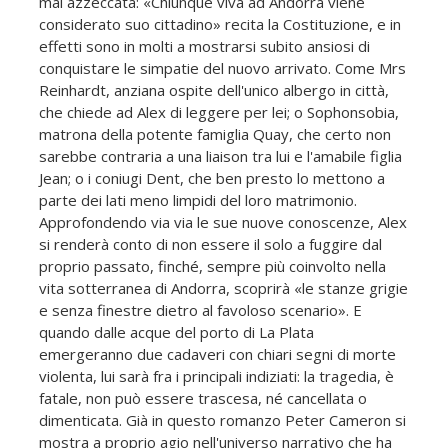
mai azzeccata: «Chiunque viva ad Andorra viene
considerato suo cittadino» recita la Costituzione, e in
effetti sono in molti a mostrarsi subito ansiosi di
conquistare le simpatie del nuovo arrivato. Come Mrs
Reinhardt, anziana ospite del­l'unico albergo in città,
che chiede ad Alex di leggere per lei; o Sophonsobia,
matrona della potente famiglia Quay, che certo non
sarebbe contraria a una liaison tra lui e l'amabile figlia
Jean; o i coniugi Dent, che ben presto lo mettono a
parte dei lati meno limpidi del loro matrimonio.
Approfondendo via via le sue nuove conoscenze, Alex
si renderà conto di non essere il solo a fuggire dal
proprio passato, finché, sempre più coinvolto nella
vita sotterranea di Andorra, scoprirà «le stanze grigie
e senza finestre dietro al favoloso scenario». E
quando dalle acque del porto di La Plata
emergeranno due cadaveri con chiari segni di morte
violenta, lui sarà fra i principali indiziati: la tragedia, è
fatale, non può essere trascesa, né cancellata o
dimenticata. Già in questo romanzo Peter Cameron si
mostra a proprio agio nell'universo narrativo che ha